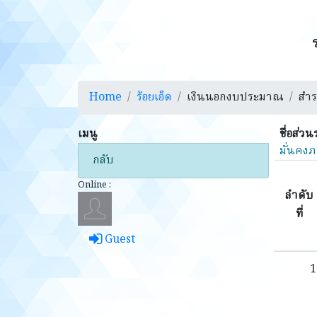
Home
ร้อยเอ็ด
เงินนอกงบประมาณ
สำร
เมนู
ชื่อส่ว
มั่นคงภ
กลับ
Online :
ลำดับ
ที่
Guest
1