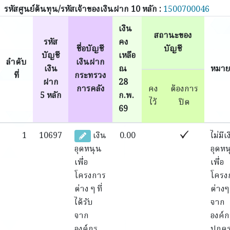
รหัสศูนย์ต้นทุน/รหัสเจ้าของเงินฝาก 10 หลัก :
1500700046
เงิน
สถานะของ
รหัส
คง
ชื่อบัญชี
บัญชี
บัญชี
เหลือ
ลำดับ
เงินฝาก
เงิน
ณ
หมาย
ที่
กระทรวง
ฝาก
28
การคลัง
คง
ต้องการ
5 หลัก
ก.พ.
ไว้
ปิด
69
1
10697
เงิน
0.00
ไม่มีเ
อุดหนุน
อุดหน
เพื่อ
เพื่อ
โครงการ
โครง
ต่าง ๆ ที่
ต่างๆ
ได้รับ
จาก
จาก
องค์ก
องค์กร
ปกคร