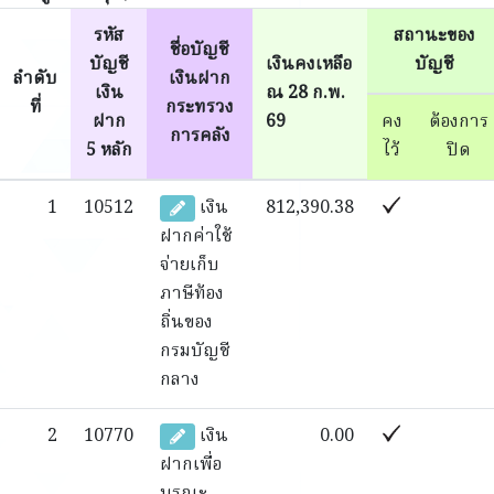
รหัส
สถานะของ
ชื่อบัญชี
บัญชี
เงินคงเหลือ
บัญชี
ลำดับ
เงินฝาก
เงิน
ณ 28 ก.พ.
ที่
กระทรวง
ฝาก
69
คง
ต้องการ
การคลัง
5 หลัก
ไว้
ปิด
1
10512
เงิน
812,390.38
ฝากค่าใช้
จ่ายเก็บ
ภาษีท้อง
ถิ่นของ
กรมบัญชี
กลาง
2
10770
เงิน
0.00
ฝากเพื่อ